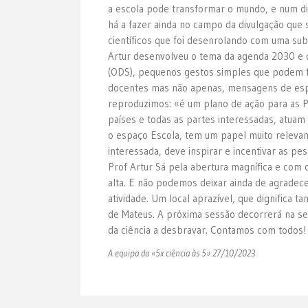
a escola pode transformar o mundo, e num di
há a fazer ainda no campo da divulgação que 
científicos que foi desenrolando com uma sub
Artur desenvolveu o tema da agenda 2030 e d
(ODS), pequenos gestos simples que podem fa
docentes mas não apenas, mensagens de espe
reproduzimos: «é um plano de ação para as P
países e todas as partes interessadas, atua
o espaço Escola, tem um papel muito relevan
interessada, deve inspirar e incentivar as p
Prof Artur Sá pela abertura magnífica e com 
alta. E não podemos deixar ainda de agradec
atividade. Um local aprazível, que dignific
de Mateus. A próxima sessão decorrerá na se
da ciência a desbravar. Contamos com todos!
A equipa do «5x ciência às 5» 27/10/2023