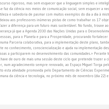
scurso rigoroso, mas sem esquecer que a linguagem simples e inteligí
se faz da ciência nos meios de comunicação social, sem esquecer a nec
tileza e sabedoria de pasmar com muitos exemplos do dia a dia à mistu
eixou aos professores inúmeras pistas de como trabalhar os 17 obje
zer a diferença para um futuro mais sustentável. No fundo, trouxe ao
rança já que a Agenda 2030 das Nações Unidas para o Desenvolviment
essoas, para o Planeta e para a Prosperidade, procurando fortalecer 
m numa Parceria colaborativa, para a implementação deste plano, tam
te no conhecimento, consciencialização e ajuda na implementação des
essoas a participarem no desenvolvimento das comunidades.» Perante t
chave de ouro de mais uma sessão deste ciclo que pretende trazer a ciê
er, num agradecimento sempre renovado, ao Espaço Miguel Torga pelo
a tanto esta atividade promovida pelo Departamento de Ciências Exper
mana da ciência e tecnologia, no próximo mês de novembro (dia 22) 