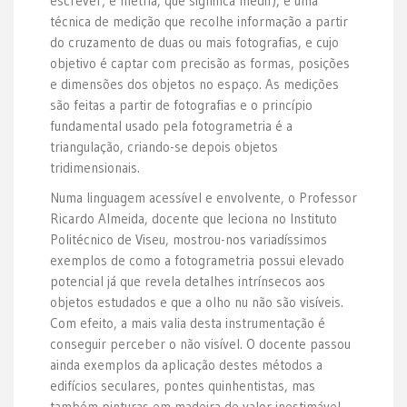
escrever; e metria, que significa medir), é uma
técnica de medição que recolhe informação a partir
do cruzamento de duas ou mais fotografias, e cujo
objetivo é captar com precisão as formas, posições
e dimensões dos objetos no espaço. As medições
são feitas a partir de fotografias e o princípio
fundamental usado pela fotogrametria é a
triangulação, criando-se depois objetos
tridimensionais.
Numa linguagem acessível e envolvente, o Professor
Ricardo Almeida, docente que leciona no Instituto
Politécnico de Viseu, mostrou-nos variadíssimos
exemplos de como a fotogrametria possui elevado
potencial já que revela detalhes intrínsecos aos
objetos estudados e que a olho nu não são visíveis.
Com efeito, a mais valia desta instrumentação é
conseguir perceber o não visível. O docente passou
ainda exemplos da aplicação destes métodos a
edifícios seculares, pontes quinhentistas, mas
também pinturas em madeira de valor inestimável